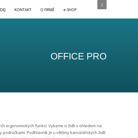
DEJ
KONTAKT
O FIRMĚ
e-SHOP
OFFICE PRO
ch ergonomických funkcí. Vyberte si židli s ohledem na
 područkami. Podhlavník je u většiny kancelářských židlí