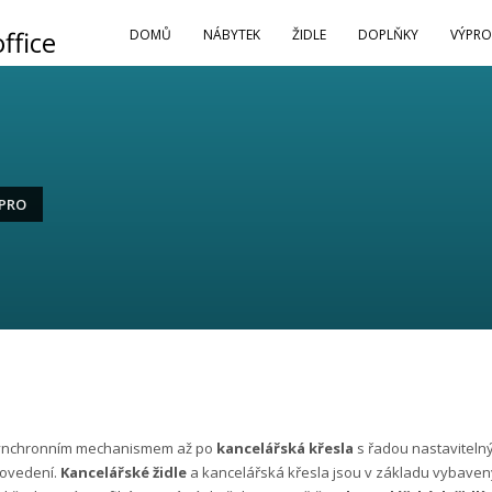
DOMŮ
NÁBYTEK
ŽIDLE
DOPLŇKY
VÝPRO
 PRO
synchronním mechanismem až po
kancelářská křesla
s řadou nastavitelný
rovedení.
Kancelářské židle
a kancelářská křesla jsou v základu vybaveny