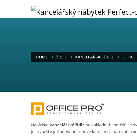
HOME
ŽIDLE
KANCELÁŘSKÉ ŽIDLE
OFFICE
Nabízíme
kancelářské židle
od základních modelů se 
její využití v požadované cenové kategorii a barevném p