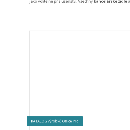
jako volitelné příslušenství. Všechny
kancelářské židle
a
KATALOG výrobků Office Pro