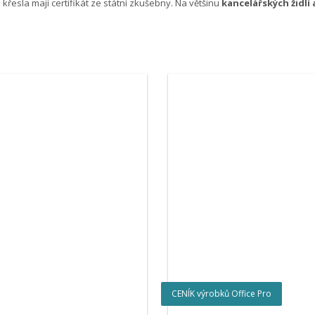
 křesla mají certifikát ze státní zkušebny. Na většinu
kancelářských židlí
CENÍK výrobků Office Pro