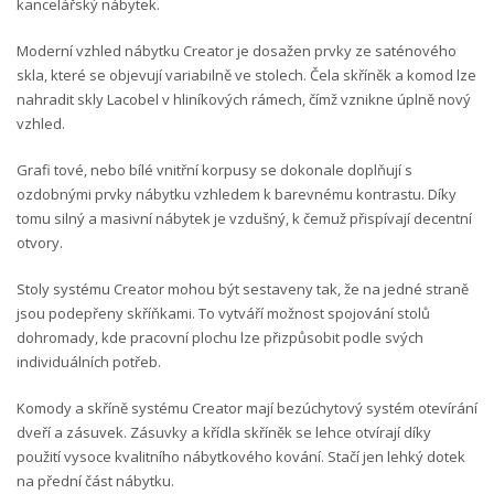
kancelářský nábytek.
Moderní vzhled nábytku Creator je dosažen prvky ze saténového
skla, které se objevují variabilně ve stolech. Čela skříněk a komod lze
nahradit skly Lacobel v hliníkových rámech, čímž vznikne úplně nový
vzhled.
Grafi tové, nebo bílé vnitřní korpusy se dokonale doplňují s
ozdobnými prvky nábytku vzhledem k barevnému kontrastu. Díky
tomu silný a masivní nábytek je vzdušný, k čemuž přispívají decentní
otvory.
Stoly systému Creator mohou být sestaveny tak, že na jedné straně
jsou podepřeny skříňkami. To vytváří možnost spojování stolů
dohromady, kde pracovní plochu lze přizpůsobit podle svých
individuálních potřeb.
Komody a skříně systému Creator mají bezúchytový systém otevírání
dveří a zásuvek. Zásuvky a křídla skříněk se lehce otvírají díky
použití vysoce kvalitního nábytkového kování. Stačí jen lehký dotek
na přední část nábytku.