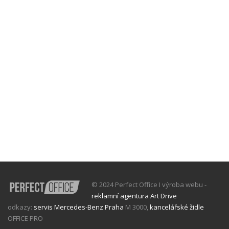
© 2024 Perfect Office I výroba webu -
reklamní agentura Art Drive
odkazy:
servis Mercedes-Benz Praha
M 3000,
kancelářské židle
OFFICE PRO