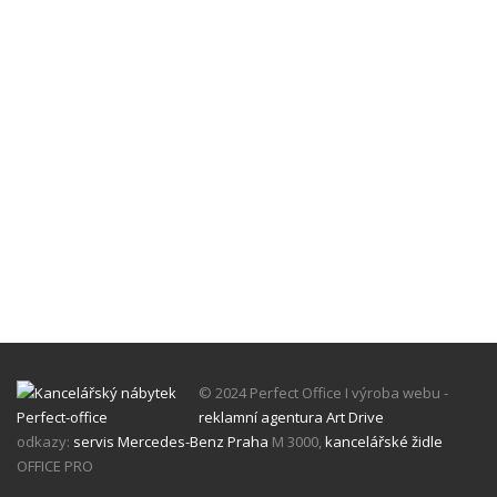
© 2024 Perfect Office I výroba webu -
reklamní agentura Art Drive
odkazy:
servis Mercedes-Benz Praha
M 3000,
kancelářské židle
OFFICE PRO