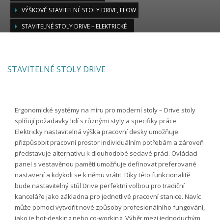
VÝŠKOVĚ STAVITELNÉ STOLY DRIVE, FLOW
STAVITELNÉ STOLY DRIVE – ELEKTRICKÉ
Stavitelné stoly DRIVE – Elektrické
STAVITELNÉ STOLY DRIVE
Ergonomické systémy na míru pro moderní stoly – Drive stoly
splňují požadavky lidí s různými styly a specifiky práce.
Elektricky nastavitelná výška pracovní desky umožňuje
přizpůsobit pracovní prostor individuálním potřebám a zároveň
představuje alternativu k dlouhodobé sedavé práci.
Ovládací
panel s vestavěnou pamětí umožňuje definovat preferované
nastavení a kdykoli se k němu vrátit.
Díky této funkcionalitě
bude nastavitelný stůl Drive perfektní volbou pro tradiční
kanceláře jako základna pro jednotlivé pracovní stanice.
Navíc
může pomoci vytvořit nové způsoby profesionálního fungování,
jako je hot-desking nebo co-working.
Výběr mezi jednoduchým