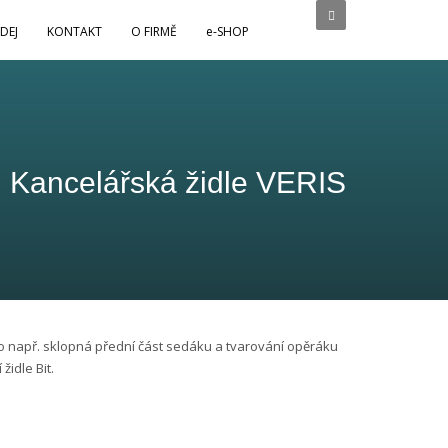
DEJ
KONTAKT
O FIRMĚ
e-SHOP
Kancelářská židle VERIS
 např. sklopná přední část sedáku a tvarování opěráku
idle Bit.