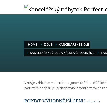
HOME
ŽIDLE
KANCELÁŘSKÉ ŽIDLE
KANCELÁŘSKÉ ŽIDLE A KŘESLA ČALOUNĚNÉ
KAN
Veris je vzhledem moderní a ergonomické kancelářské kř
zad, které podporuje jejich správné držení a zároveň zam
POPTAT VÝHODNĚJŠÍ CENU →→→