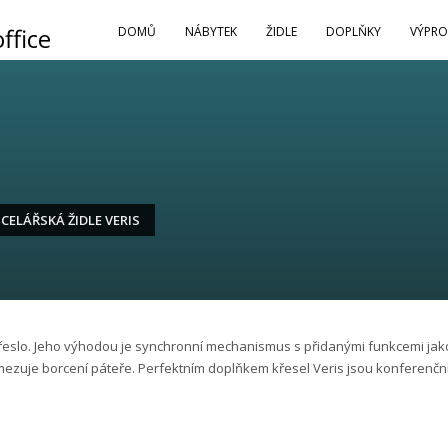
DOMŮ
NÁBYTEK
ŽIDLE
DOPLŇKY
VÝPRO
CELÁŘSKÁ ŽIDLE VERIS
eslo. Jeho výhodou je synchronní mechanismus s přidanými funkcemi jako
ezuje borcení páteře. Perfektním doplňkem křesel Veris jsou konferenční ž