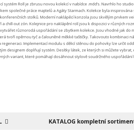
edací systém Roll je zbrusu novou kolekcí v nabídce .mdd’s. Navrhlo ho studi
edkem společné práce majitelů a Agáty Starmach. Kolekce byla inspirována
konferenčních stolků. Moderní naklápěcí konzola jsou skvělým prvkem veřej
 a chill-out zón. Kolejnice pro naklápění rolí jsou k dispozici v různých r
 vytvářet různorodá uspořádání se zbytkem kolekce. Jsou vhodné jak do men
terá tvoří opěrnou tyč a čalouněné měkké taštičky. Takovouto kombinaci ná
 a regeneraci. Implementací modulu s dělicí stěnou do pohovky lze určit o
m designem doplňují systém. Desítky látek, ze kterých si můžete vybrat, d
ých variant, které pomáhají dosáhnout stylově soudržného uspořádání bez 
L
KATALOG kompletní sortimen