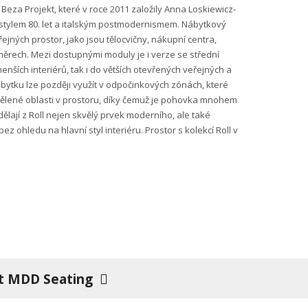
o Beza Projekt, které v roce 2011 založily Anna Loskiewicz-
 stylem 80. let a italským postmodernismem. Nábytkový
ných prostor, jako jsou tělocvičny, nákupní centra,
ozměrech. Mezi dostupnými moduly je i verze se střední
ších interiérů, tak i do větších otevřených veřejných a
bytku lze později využít v odpočinkových zónách, které
ddělené oblasti v prostoru, díky čemuž je pohovka mnohem
ělají z Roll nejen skvělý prvek moderního, ale také
ohledu na hlavní styl interiéru. Prostor s kolekcí Roll v
t MDD Seating