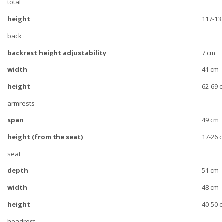
total
height
117-13
back
backrest height adjustability
7 cm
width
41 cm
height
62-69 
armrests
span
49 cm
height (from the seat)
17-26 
seat
depth
51 cm
width
48 cm
height
40-50 
headrest