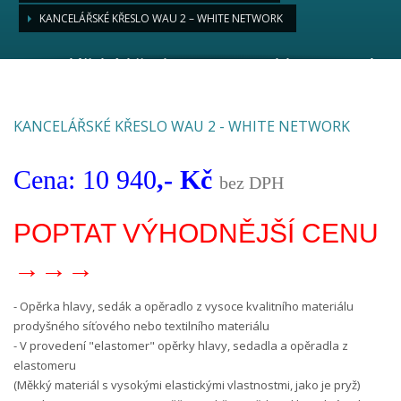
KANCELÁŘSKÉ KŘESLO WAU 2 – WHITE NETWORK
Kancelářské křeslo Wau 2 – white network
KANCELÁŘSKÉ KŘESLO WAU 2 - WHITE NETWORK
Cena: 10 940
,- Kč
bez DPH
POPTAT VÝHODNĚJŠÍ CENU
→→→
- Opěrka hlavy, sedák a opěradlo z vysoce kvalitního materiálu
prodyšného síťového nebo textilního materiálu
- V provedení "elastomer" opěrky hlavy, sedadla a opěradla z
elastomeru
(Měkký materiál s vysokými elastickými vlastnostmi, jako je pryž)