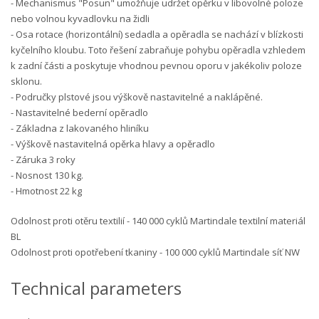
- Mechanismus "Posun" umožňuje udržet opěrku v libovolné poloze
nebo volnou kyvadlovku na židli
- Osa rotace (horizontální) sedadla a opěradla se nachází v blízkosti
kyčelního kloubu. Toto řešení zabraňuje pohybu opěradla vzhledem
k zadní části a poskytuje vhodnou pevnou oporu v jakékoliv poloze
sklonu.
- Područky plstové jsou výškově nastavitelné a naklápěné.
- Nastavitelné bederní opěradlo
- Základna z lakovaného hliníku
- Výškově nastavitelná opěrka hlavy a opěradlo
- Záruka 3 roky
- Nosnost 130 kg.
- Hmotnost 22 kg
Odolnost proti otěru textilií - 140 000 cyklů Martindale textilní materiál
BL
Odolnost proti opotřebení tkaniny - 100 000 cyklů Martindale síť NW
Technical parameters