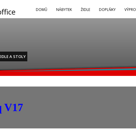
DOMŮ
NÁBYTEK
ŽIDLE
DOPLŇKY
VÝPRO
ŽIDLE A STOLY
q V17