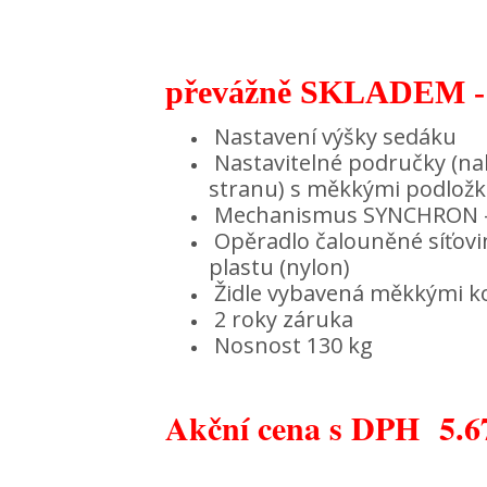
převážně SKLADEM -
Nastavení výšky sedáku
Nastavitelné područky (nah
stranu) s měkkými podlož
Mechanismus SYNCHRON
Opěradlo čalouněné síťov
plastu (nylon)
Židle vybavená měkkými ko
2 roky záruka
Nosnost 130 kg
Akční cena s DPH 5.6