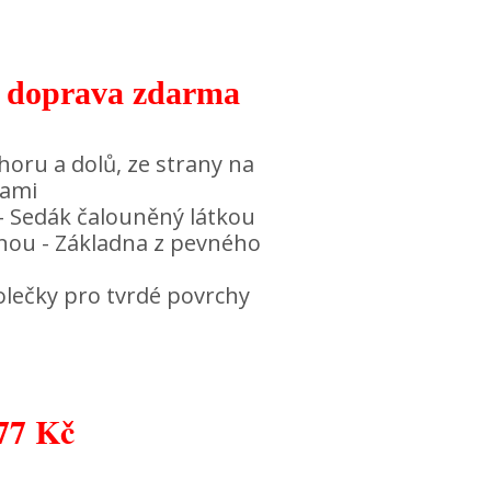
 doprava zdarma
oru a dolů, ze strany na
kami
- Sedák čalouněný látkou
inou
- Základna z pevného
lečky pro tvrdé povrchy
77 Kč