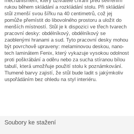
mechanismem, který uživatele chrání před sevřením
rukou během skládání a rozkládání stolu.
Při skládání
stůl zmenší svou šířku na 40 centimetrů, což jej
pomůže přemístit do libovolného prostoru a uložit do
menších místností.
Stůl je k dispozici ve třech tvarech
pracovní desky: obdélníkový, obdélníkový se
zaoblenými hranami a sud.
Tyto pracovní desky mohou
být povrchově upraveny: melaminovou deskou, nano-
tech laminátem Fenix, který vykazuje vysokou odolnost
proti poškrábání a oděru nebo za sucha stíranou bílou
tabulí, která umožňuje použití stolu k poznámkování.
Tlumené barvy zajistí, že stůl bude ladit s jakýmkoliv
uspořádáním bez ohledu na styl interiéru.
Soubory ke stažení